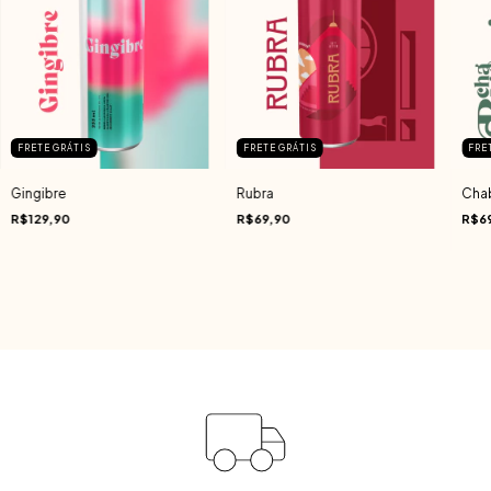
FRETE GRÁTIS
FRETE GRÁTIS
FRE
Gingibre
Rubra
Chab
R$129,90
R$69,90
R$6