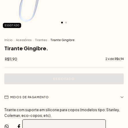
ESGOTADO
Início
.
Acessórios
.
Tirantes
.
Tirante Gingibre.
Tirante Gingibre.
R$11,90
2
x de
R$6,94
MEIOS DE PAGAMENTO
Tirante com suporte em silicone para copos (modelos tipo: Stanley,
Coleman, eco-copos, etc).